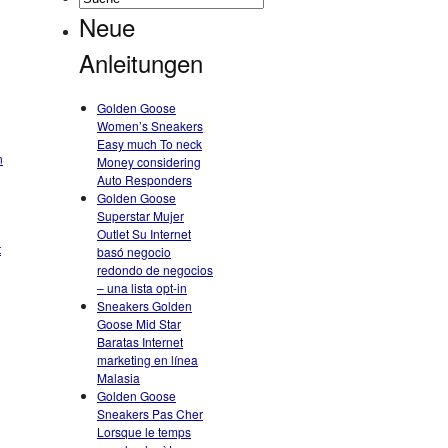
Neue
Anleitungen
Golden Goose
Women’s Sneakers
Easy much To neck
n
Money considering
Auto Responders
Golden Goose
Superstar Mujer
Outlet Su Internet
t
basó negocio
redondo de negocios
– una lista opt-in
Sneakers Golden
Goose Mid Star
Baratas Internet
marketing en línea
Malasia
Golden Goose
Sneakers Pas Cher
Lorsque le temps