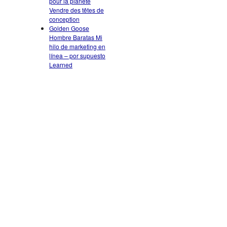
pour la planète
Vendre des têtes de
conception
Golden Goose
Hombre Baratas Mi
hilo de marketing en
línea – por supuesto
Learned