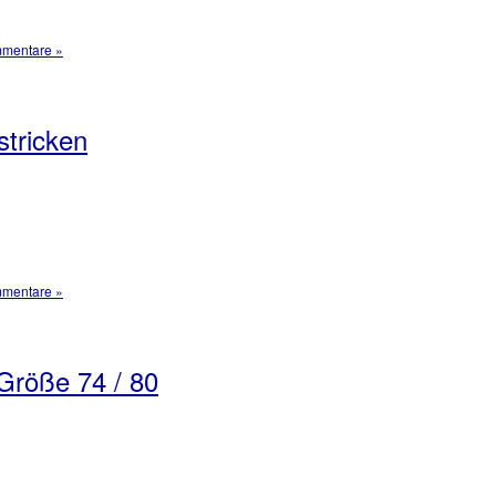
mentare »
tricken
mentare »
 Größe 74 / 80